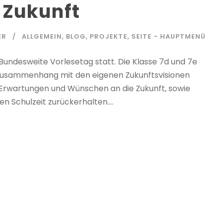
e Zukunft
ER
ALLGEMEIN
,
BLOG
,
PROJEKTE
,
SEITE - HAUPTMENÜ
Bundesweite Vorlesetag statt. Die Klasse 7d und 7e
Zusammenhang mit den eigenen Zukunftsvisionen
n Erwartungen und Wünschen an die Zukunft, sowie
en Schulzeit zurückerhalten....