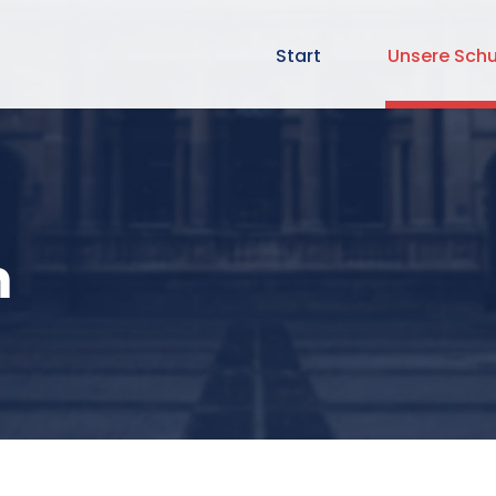
Start
Unsere Schu
m