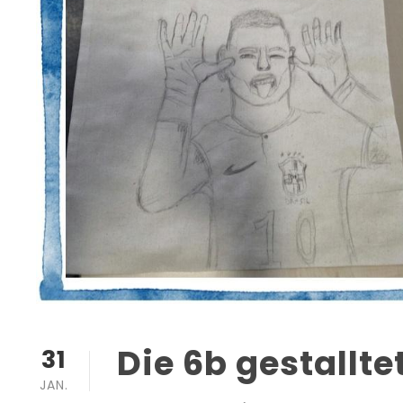
Die 6b gestallt
31
JAN.