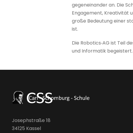
gegeneinander an. Die Sch
Engagement, Kreativität un
große Bedeutung einer s
ist.
Die Robotics‑AG ist Teil d
und Informatik begeistert.
Josephstraße 18
34125 Kassel