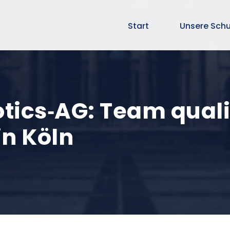
Start
Unsere Schu
otics‑AG: Team qualif
in Köln