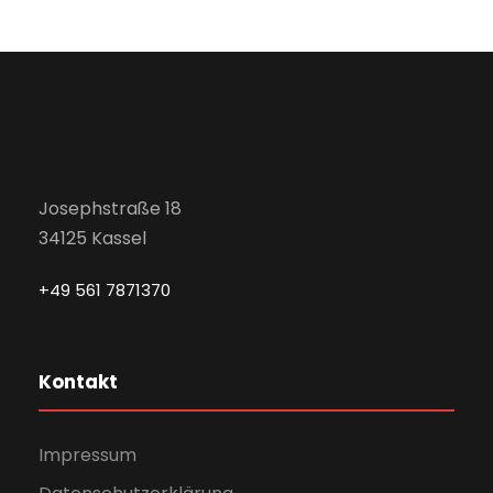
a
v
i
g
Josephstraße 18
34125 Kassel
a
+49 561 7871370
t
Kontakt
i
o
Impressum