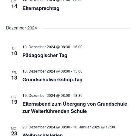
r
r
a
DO.
m
14
Elternsprechtag
a
w
n
a
ä
s
Dezember 2024
h
n
n
l
t
e
s
10. Dezember 2024 @ 08:30
-
16:00
DI.
a
s
10
n
Pädagogischer Tag
.
t
l
t
13. Dezember 2024 @ 08:00
-
15:00
FR.
13
t
Grundschulworkshop-Tag
a
a
u
19. Dezember 2024 @ 08:00
-
18:30
DO.
l
19
n
Elternabend zum Übergang von Grundschule
l
zur Weiterführenden Schule
t
g
23. Dezember 2024 @ 08:00
-
10. Januar 2025 @ 17:00
t
MO.
A
23
Weihnachtsferien