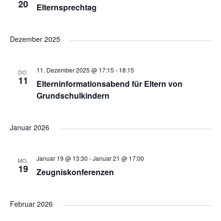
h
a
20
Elternsprechtag
v
e
Dezember 2025
i
u
g
11. Dezember 2025 @ 17:15
-
18:15
DO.
11
n
Elterninformationsabend für Eltern von
a
Grundschulkindern
t
d
Januar 2026
i
A
o
Januar 19 @ 13:30
-
Januar 21 @ 17:00
MO.
n
19
n
Zeugniskonferenzen
s
Februar 2026