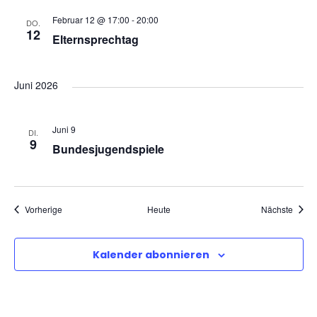
i
Februar 12 @ 17:00
-
20:00
DO.
12
Elternsprechtag
c
h
Juni 2026
t
Juni 9
DI.
9
Bundesjugendspiele
e
n
Veranstaltungen
Veran
Vorherige
Heute
Nächste
,
Kalender abonnieren
N