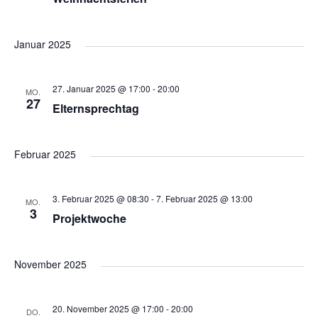
u
n
u
n
Januar 2025
s
n
g
i
27. Januar 2025 @ 17:00
-
20:00
MO.
27
c
Elternsprechtag
g
e
h
n
Februar 2025
e
t
S
e
3. Februar 2025 @ 08:30
-
7. Februar 2025 @ 13:00
n
MO.
3
Projektwoche
n
u
-
November 2025
c
N
20. November 2025 @ 17:00
-
20:00
DO.