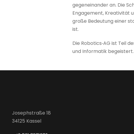
gegeneinander an. Die Sch
Engagement, Kreativität un
große Bedeutung einer s
ist.
Die Robotics‑AG ist Teil d
und Informatik begeistert.
Josephstraße 18
34125 Kassel