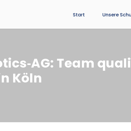
Start
Unsere Schu
otics‑AG: Team qualif
in Köln