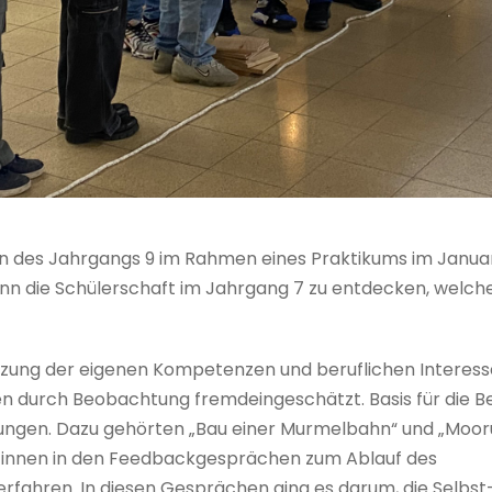
n des Jahrgangs 9 im Rahmen eines Praktikums im Januar
ann die Schülerschaft im Jahrgang 7 zu entdecken, welc
tzung der eigenen Kompetenzen und beruflichen Interesse
en durch Beobachtung fremdeingeschätzt. Basis für die
ngen. Dazu gehörten „Bau einer Murmelbahn“ und „Moorü
r*innen in den Feedbackgesprächen zum Ablauf des
rfahren. In diesen Gesprächen ging es darum, die Selbs