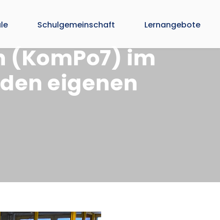
le
Schulgemeinschaft
Lernangebote
n (KomPo7) im
 den eigenen